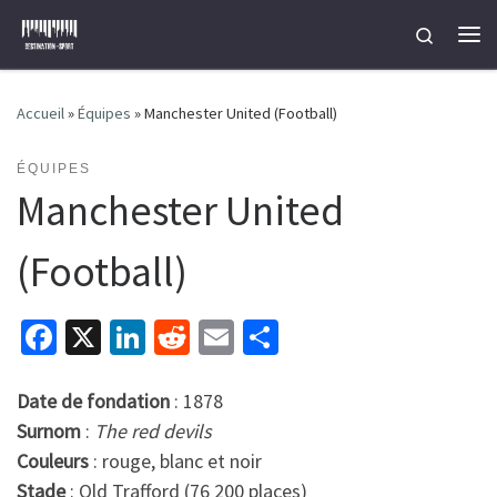
Passer au contenu
Search
Me
Accueil
»
Équipes
»
Manchester United (Football)
ÉQUIPES
Manchester United
(Football)
Fa
X
Li
R
E
P
ce
n
e
m
ar
b
ke
d
ai
ta
Date de fondation
: 1878
Surnom
:
The red devils
o
dI
di
l
ge
Couleurs
: rouge, blanc et noir
o
n
t
r
Stade
: Old Trafford (76 200 places)