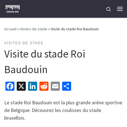
Passer au contenu
Search
Me
Accueil
»
Visites de stade
»
Visite du stade Roi Baudouin
VISITES DE STADE
Visite du stade Roi
Baudouin
Fa
X
Li
R
E
P
ce
n
e
m
ar
b
ke
d
ai
ta
Le stade Roi Baudouin est la plus grande arène sportive
de Belgique. Découvrez les coulisses du stade
o
dI
di
l
ge
bruxellois.
o
n
t
r