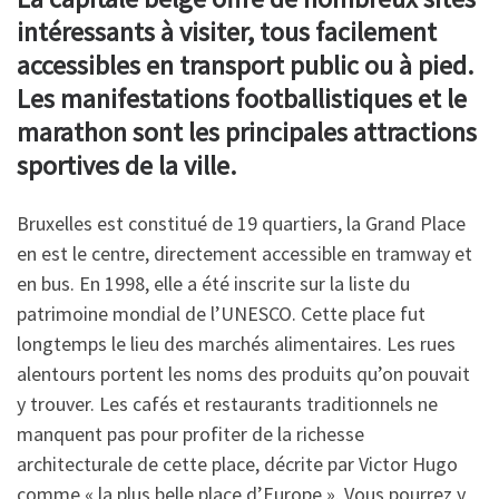
o
dI
di
l
ge
intéressants à visiter, tous facilement
o
n
t
r
accessibles en transport public ou à pied.
Les manifestations footballistiques et le
k
marathon sont les principales attractions
sportives de la ville.
Bruxelles est constitué de 19 quartiers, la Grand Place
en est le centre, directement accessible en tramway et
en bus. En 1998, elle a été inscrite sur la liste du
patrimoine mondial de l’UNESCO. Cette place fut
longtemps le lieu des marchés alimentaires. Les rues
alentours portent les noms des produits qu’on pouvait
y trouver. Les cafés et restaurants traditionnels ne
manquent pas pour profiter de la richesse
architecturale de cette place, décrite par Victor Hugo
comme « la plus belle place d’Europe ». Vous pourrez y