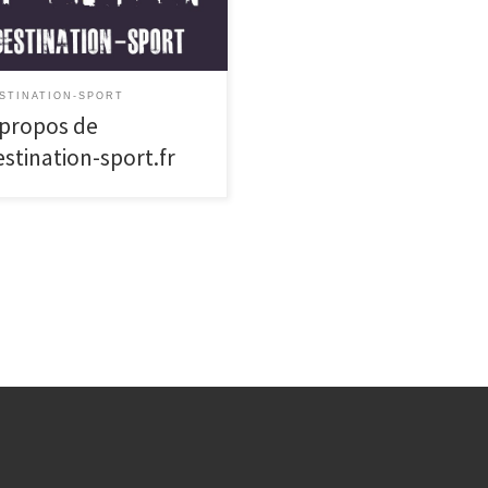
 voyage à New York. […]
STINATION-SPORT
 propos de
estination-sport.fr