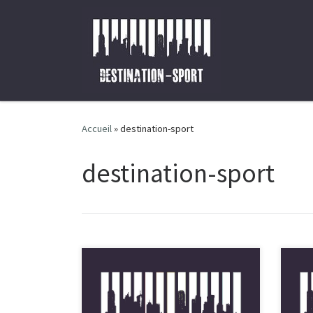
Passer au contenu
Accueil
»
destination-sport
destination-sport
1. Présentation du site internet. En
Bien
vertu de l’article 6 de la loi n° 2004-
blog