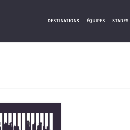
DESTINATIONS
ÉQUIPES
STADES
venue sur destination-sport, Ce
 est né lors de la préparation