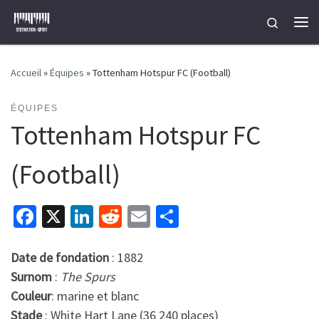
Passer au contenu
Search
Me
Accueil
»
Équipes
»
Tottenham Hotspur FC (Football)
ÉQUIPES
Tottenham Hotspur FC
(Football)
Fa
X
Li
R
E
P
ce
n
e
m
ar
b
ke
d
ai
ta
Date de fondation
: 1882
Surnom
:
The Spurs
o
dI
di
l
ge
Couleur
: marine et blanc
o
n
t
r
Stade
: White Hart Lane (36 240 places)