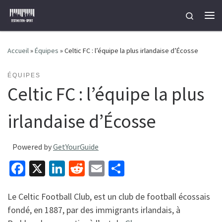
Passer au contenu
Search
Me
Accueil
»
Équipes
»
Celtic FC : l’équipe la plus irlandaise d’Écosse
ÉQUIPES
Celtic FC : l’équipe la plus
irlandaise d’Écosse
Powered by
GetYourGuide
Fa
X
Li
R
E
P
ce
n
e
m
ar
b
ke
d
ai
ta
Le Celtic Football Club, est un club de football écossais
fondé, en 1887, par des immigrants irlandais, à
o
dI
di
l
ge