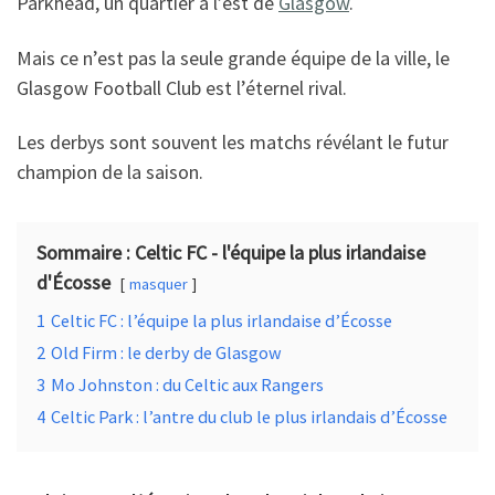
Parkhead, un quartier à l’est de
Glasgow
.
o
n
t
r
k
Mais ce n’est pas la seule grande équipe de la ville, le
Glasgow Football Club est l’éternel rival.
Les derbys sont souvent les matchs révélant le futur
champion de la saison.
Sommaire : Celtic FC - l'équipe la plus irlandaise
d'Écosse
masquer
1
Celtic FC : l’équipe la plus irlandaise d’Écosse
2
Old Firm : le derby de Glasgow
3
Mo Johnston : du Celtic aux Rangers
4
Celtic Park : l’antre du club le plus irlandais d’Écosse