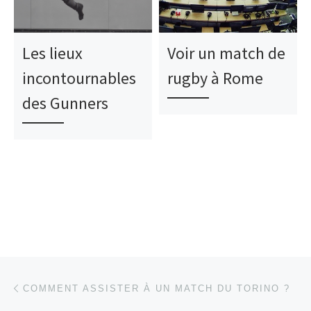
Les lieux
Voir un match de
incontournables
rugby à Rome
des Gunners
Parcourir les articles
Article précédent
COMMENT ASSISTER À UN MATCH DU TORINO ?