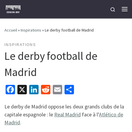
Passer au contenu
Search
Me
Accueil
»
Inspirations
»
Le derby football de Madrid
INSPIRATIONS
Le derby football de
Madrid
Fa
X
Li
R
E
P
ce
n
e
m
ar
b
ke
d
ai
ta
Le derby de Madrid oppose les deux grands clubs de la
capitale espagnole : le
Real Madrid
face à l’
Atlético de
o
dI
di
l
ge
Madrid
.
o
n
t
r